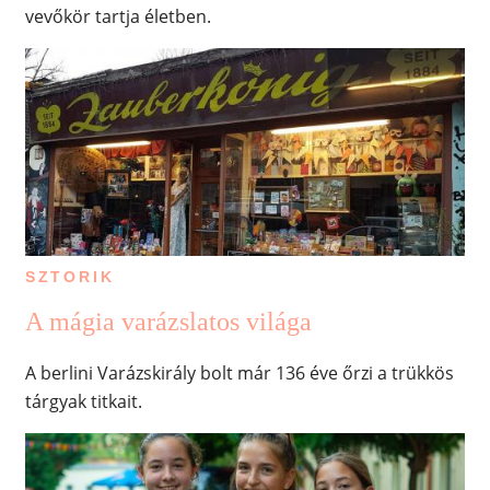
vevőkör tartja életben.
SZTORIK
A mágia varázslatos világa
A berlini Varázskirály bolt már 136 éve őrzi a trükkös
tárgyak titkait.