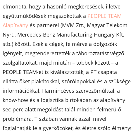
elmondta, hogy a hasonló megkeresések, illetve
együttműködések megszokottak a
PEOPLE TEAM
Alapítvány
és partnerei (MVM Zrt., Magyar Telekom
Nyrt., Mercedes-Benz Manufacturing Hungary Kft.
stb.) között. Ezek a cégek, felmérve a dolgozóik
igényeit, megtendereztették a táboroztatást végző
szolgáltatókat, majd miután – többek között – a
PEOPLE TEAM-et is kiválasztották, a PT csapata
ellátta őket plakátokkal, szórólapokkal és a szükség
információkkal. Harmincéves szervezőmúlttal, a
know-how és a logisztika birtokában az alapítvány
sec-perc alatt megoldást talál minden felmerülő
problémára. Tisztában vannak azzal, mivel
foglalhatják le a gyerkőcöket, és életre szóló élmény