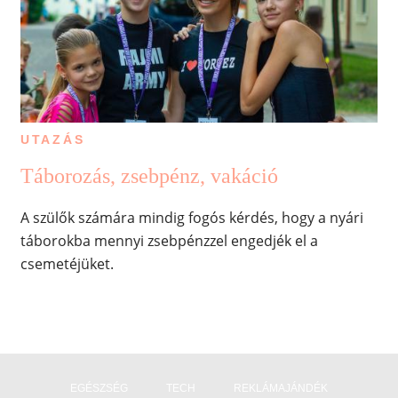
UTAZÁS
Táborozás, zsebpénz, vakáció
A szülők számára mindig fogós kérdés, hogy a nyári
táborokba mennyi zsebpénzzel engedjék el a
csemetéjüket.
EGÉSZSÉG
TECH
REKLÁMAJÁNDÉK