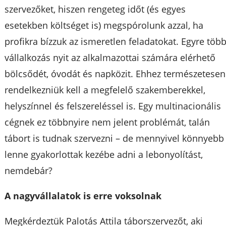
szervezőket, hiszen rengeteg időt (és egyes
esetekben költséget is) megspórolunk azzal, ha
profikra bízzuk az ismeretlen feladatokat. Egyre töb
vállalkozás nyit az alkalmazottai számára elérhető
bölcsődét, óvodát és napközit. Ehhez természetesen
rendelkezniük kell a megfelelő szakemberekkel,
helyszínnel és felszereléssel is. Egy multinacionális
cégnek ez többnyire nem jelent problémát, talán
tábort is tudnak szervezni – de mennyivel könnyebb
lenne gyakorlottak kezébe adni a lebonyolítást,
nemdebár?
A nagyvállalatok is erre voksolnak
Megkérdeztük Palotás Attila táborszervezőt, aki