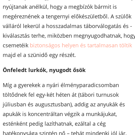
nyújtanak anélkül, hogy a megbízók bármit is
megéreznének a tengernyi előkészületből. A szülők
válláról lekerül a hosszadalmas táborválogatás és -
kiválasztás terhe, miközben megnyugodhatnak, hog
csemetéik
biztonságos helyen és tartalmasan töltik
majd el a szünidő egy részét.
Önfeledt lurkók, nyugodt ősök
Míg a gyerekek a nyári élményparadicsomban
töltődnek fel egy-két héten át (tábori turnusok
júliusban és augusztusban), addig az anyukák és
apukák is koncentráltan végzik a munkájukat,
esténként pedig lazíthatnak, ezáltal a cég
hatékonysága szintén nő – tehát mindenki jól jár.