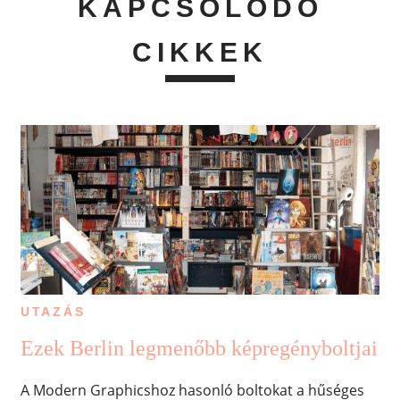
KAPCSOLÓDÓ
CIKKEK
UTAZÁS
Ezek Berlin legmenőbb képregényboltjai
A Modern Graphicshoz hasonló boltokat a hűséges