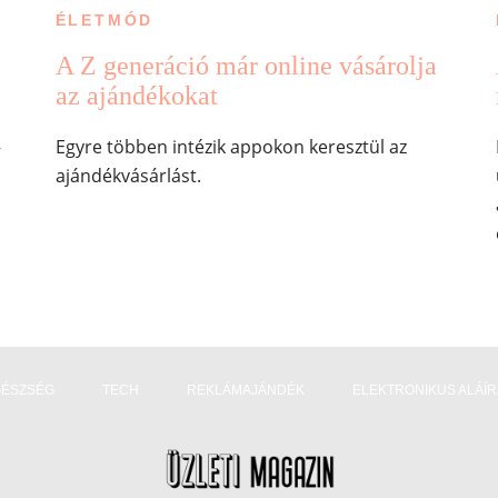
ÉLETMÓD
A Z generáció már online vásárolja
az ajándékokat
–
Egyre többen intézik appokon keresztül az
ajándékvásárlást.
GÉSZSÉG
TECH
REKLÁMAJÁNDÉK
ELEKTRONIKUS ALÁÍ