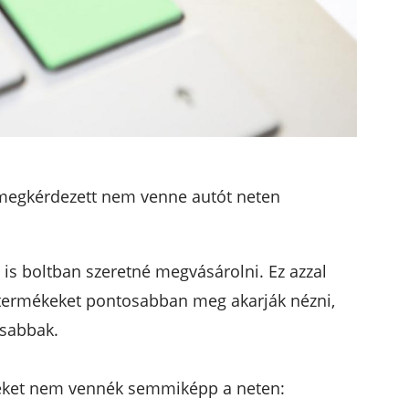
 megkérdezett nem venne autót neten
is boltban szeretné megvásárolni. Ez azzal
 termékeket pontosabban meg akarják nézni,
osabbak.
eket nem vennék semmiképp a neten: