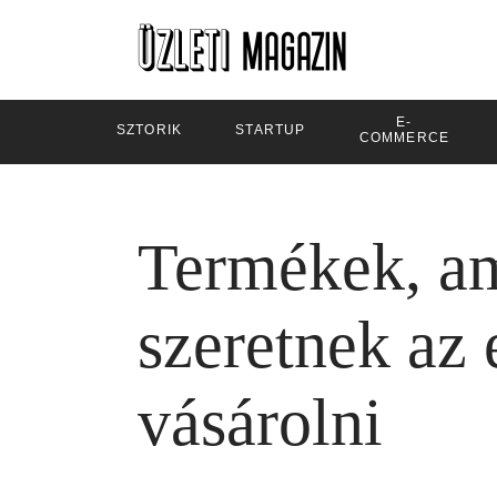
E-
SZTORIK
STARTUP
COMMERCE
Termékek, a
szeretnek az
vásárolni