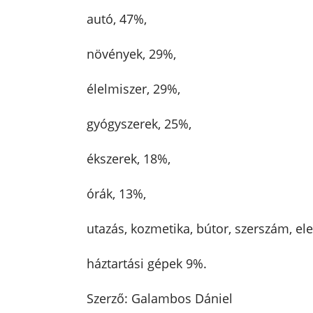
autó, 47%,
növények, 29%,
élelmiszer, 29%,
gyógyszerek, 25%,
ékszerek, 18%,
órák, 13%,
utazás, kozmetika, bútor, szerszám, el
háztartási gépek 9%.
Szerző: Galambos Dániel