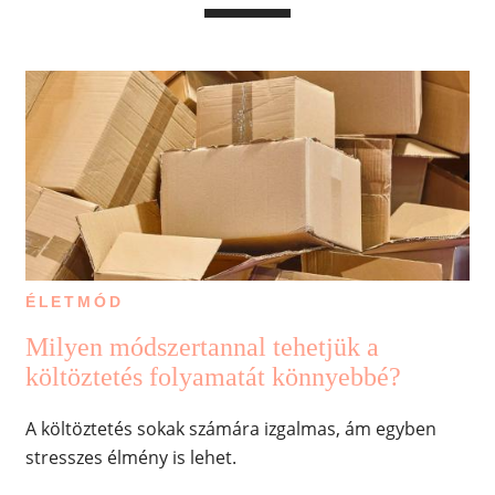
ÉLETMÓD
Milyen módszertannal tehetjük a
költöztetés folyamatát könnyebbé?
A költöztetés sokak számára izgalmas, ám egyben
stresszes élmény is lehet.