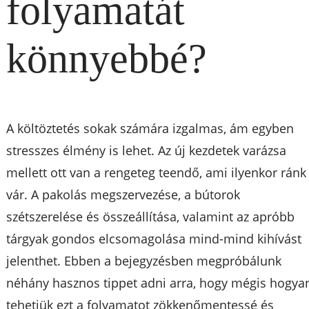
folyamatát
könnyebbé?
A költöztetés sokak számára izgalmas, ám egyben
stresszes élmény is lehet. Az új kezdetek varázsa
mellett ott van a rengeteg teendő, ami ilyenkor ránk
vár. A pakolás megszervezése, a bútorok
szétszerelése és összeállítása, valamint az apróbb
tárgyak gondos elcsomagolása mind-mind kihívást
jelenthet. Ebben a bejegyzésben megpróbálunk
néhány hasznos tippet adni arra, hogy mégis hogya
tehetjük ezt a folyamatot zökkenőmentessé és