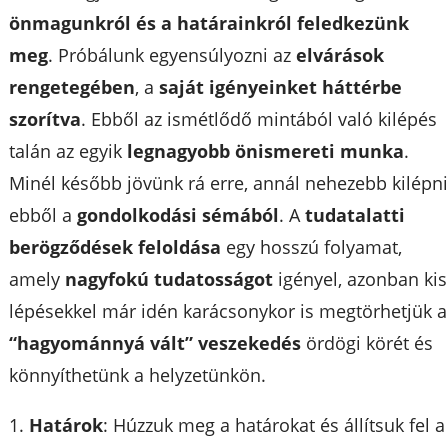
önmagunkról és a határainkról feledkezünk
meg
. Próbálunk egyensúlyozni az
elvárások
rengetegében
, a
saját igényeinket háttérbe
szorítva
. Ebből az ismétlődő mintából való kilépés
talán az egyik
legnagyobb önismereti munka
.
Minél később jövünk rá erre, annál nehezebb kilépn
ebből a
gondolkodási sémából
. A
tudatalatti
berögződések feloldása
egy hosszú folyamat,
amely
nagyfokú tudatosságot
igényel, azonban kis
lépésekkel már idén karácsonykor is megtörhetjük a
“hagyománnyá vált” veszekedés
ördögi körét és
könnyíthetünk a helyzetünkön.
1.
Határok
: Húzzuk meg a határokat és állítsuk fel a