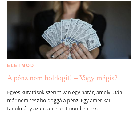
ÉLETMÓD
A pénz nem boldogít! – Vagy mégis?
Egyes kutatások szerint van egy határ, amely után
már nem tesz boldoggá a pénz. Egy amerikai
tanulmány azonban ellentmond ennek.