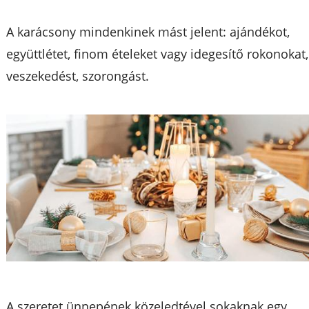
A karácsony mindenkinek mást jelent: ajándékot,
együttlétet, finom ételeket vagy idegesítő rokonokat,
veszekedést, szorongást.
A szeretet ünnepének közeledtével sokaknak egy