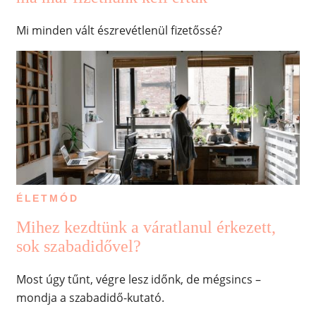
Mi minden vált észrevétlenül fizetőssé?
ÉLETMÓD
Mihez kezdtünk a váratlanul érkezett,
sok szabadidővel?
Most úgy tűnt, végre lesz időnk, de mégsincs –
mondja a szabadidő-kutató.