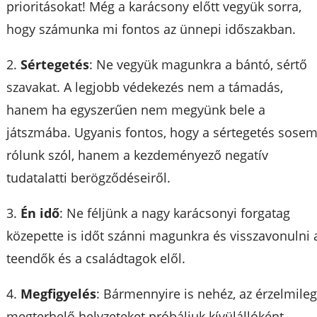
prioritásokat! Még a karácsony előtt vegyük sorra,
hogy számunka mi fontos az ünnepi időszakban.
2.
Sértegetés
: Ne vegyük magunkra a bántó, sértő
szavakat. A legjobb védekezés nem a támadás,
hanem ha egyszerűen nem megyünk bele a
játszmába. Ugyanis fontos, hogy a sértegetés sose
rólunk szól, hanem a kezdeményező negatív
tudatalatti berögződéseiről.
3.
Én idő
: Ne féljünk a nagy karácsonyi forgatag
közepette is időt szánni magunkra és visszavonulni 
teendők és a családtagok elől.
4.
Megfigyelés
: Bármennyire is nehéz, az érzelmile
megterhelő helyzeteket próbáljuk kívülállóként,