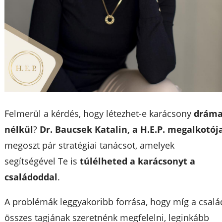
Felmerül a kérdés, hogy létezhet-e karácsony
drám
nélkül
?
Dr. Baucsek Katalin, a H.E.P. megalkotój
megoszt pár stratégiai tanácsot, amelyek
segítségével Te is
túlélheted a karácsonyt a
családoddal
.
A problémák leggyakoribb forrása, hogy míg a csalá
összes tagjának szeretnénk megfelelni, leginkább