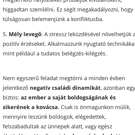
higgadtan szemlélni. Ez segít megakadályozni, hogy
túlságosan belemenjünk a konfliktusba.
5.
Mély levegő
: A stressz leküzdésével növelhetjük 
pozitív érzéseket. Alkalmazzunk nyugtató technikákat
mint például a tudatos belégzés-kilégzés.
Nem egyszerű feladat megtörni a minden évben
jelentkező
negatív családi dinamikát
, azonban eg
biztos:
az ember a saját boldogságának és
sikerének a kovácsa
. Csak is önmagunkon múlik,
mennyire leszünk boldogok, elégedettek,
felszabadultak az ünnepek alatt, vagy egész