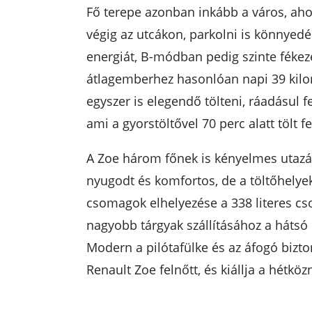
Fő terepe azonban inkább a város, ahol
végig az utcákon, parkolni is könnyedé
energiát, B-módban pedig szinte fékezé
átlagemberhez hasonlóan napi 39 kilo
egyszer is elegendő tölteni, ráadásul f
ami a gyorstöltővel 70 perc alatt tölt fe
A Zoe három főnek is kényelmes utazást
nyugodt és komfortos, de a töltőhelye
csomagok elhelyezése a 338 literes c
nagyobb tárgyak szállításához a hátsó ü
Modern a pilótafülke és az áfogó bizto
Renault Zoe felnőtt, és kiállja a hétkö