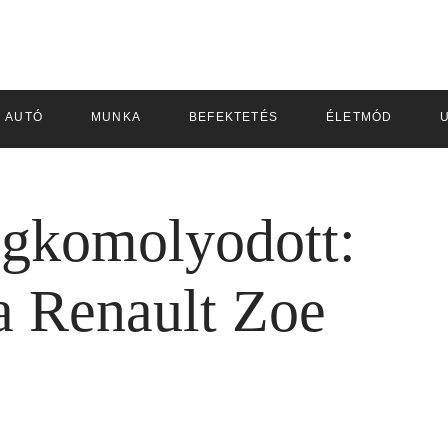
AUTÓ
MUNKA
BEFEKTETÉS
ÉLETMÓD
egkomolyodott:
a Renault Zoe