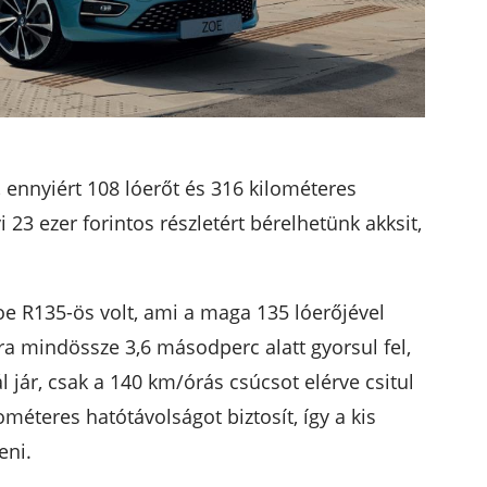
, ennyiért 108 lóerőt és 316 kilométeres
23 ezer forintos részletért bérelhetünk akksit,
oe R135-ös volt, ami a maga 135 lóerőjével
ra mindössze 3,6 másodperc alatt gyorsul fel,
jár, csak a 140 km/órás csúcsot elérve csitul
ométeres hatótávolságot biztosít, így a kis
eni.