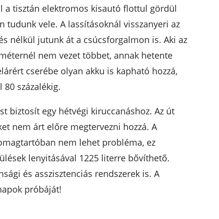
 a tisztán elektromos kisautó flottul gördül
n tudunk vele. A lassításoknál visszanyeri az
s nélkül jutunk át a csúcsforgalmon is. Aki az
méternél nem vezet többet, annak hetente
elárért cserébe olyan akku is kapható hozzá,
l 80 százalékig.
 biztosít egy hétvégi kiruccanáshoz. Az út
ket nem árt előre megtervezni hozzá. A
somagtartóban nem lehet probléma, ez
lések lenyitásával 1225 literre bővíthető.
nsági és asszisztenciás rendszerek is. A
znapok próbáját!