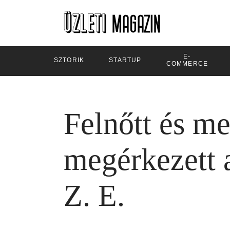
E-
SZTORIK
STARTUP
COMMERCE
Felnőtt és m
megérkezett 
Z. E.