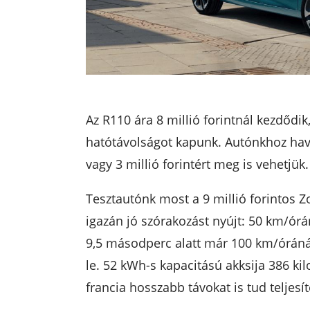
Az R110 ára 8 millió forintnál kezdődik
hatótávolságot kapunk. Autónkhoz havi 
vagy 3 millió forintért meg is vehetjük.
Tesztautónk most a 9 millió forintos Z
igazán jó szórakozást nyújt: 50 km/órá
9,5 másodperc alatt már 100 km/óránál 
le. 52 kWh-s kapacitású akksija 386 kil
francia hosszabb távokat is tud teljesít