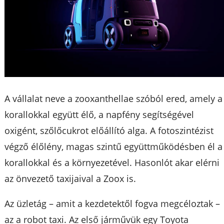
A vállalat neve a zooxanthellae szóból ered, amely a
korallokkal együtt élő, a napfény segítségével
oxigént, szőlőcukrot előállító alga. A fotoszintézist
végző élőlény, magas szintű együttműködésben él a
korallokkal és a környezetével. Hasonlót akar elérni
az önvezető taxijaival a Zoox is.
Az üzletág – amit a kezdetektől fogva megcéloztak –
az a robot taxi. Az első járművük egy Toyota