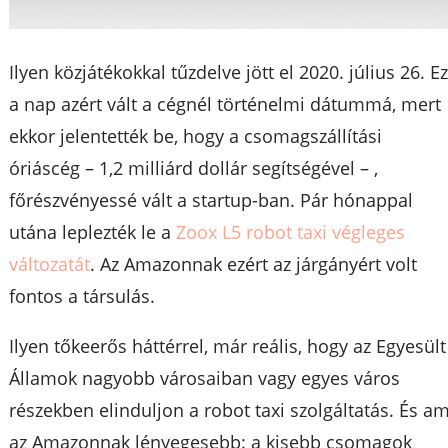
Ilyen közjátékokkal tűzdelve jött el 2020. július 26. E
a nap azért vált a cégnél történelmi dátummá, mert
ekkor jelentették be, hogy a csomagszállítási
óriáscég – 1,2 milliárd dollár segítségével – ,
főrészvényessé vált a startup-ban. Pár hónappal
utána leplezték le a
Zoox L5 robot taxi végleges
változatát
. Az Amazonnak ezért az járgányért volt
fontos a társulás.
Ilyen tőkeerős háttérrel, már reális, hogy az Egyesült
Államok nagyobb városaiban vagy egyes város
részekben elinduljon a robot taxi szolgáltatás. És am
az Amazonnak lényegesebb: a kisebb csomagok