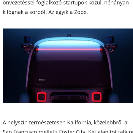
önvezetéssel foglalkozó startupok közül, néhányan
kilógnak a sorból. Az egyik a Zoox.
A helyszín természetesen Kalifornia, közelebbről a
San Francisco melletti Foster City. Két alapítót találn