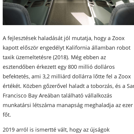
A fejlesztések haladását jól mutatja, hogy a Zoox
kapott először engedélyt Kalifornia államban robot
taxik üzemeltetésre (2018). Még ebben az
esztendőben érkezett egy 800 millió dolláros
befektetés, ami 3,2 milliárd dollárra lőtte fel a Zoox
értékét. Közben gőzerővel haladt a toborzás, és a Sa
Francisco Bay Areában található vállalkozás
munkatársi létszáma manapság meghaladja az ezer
főt.
2019 arról is ismertté vált, hogy az újságok