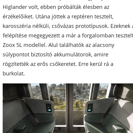
Higlander volt, ebben próbálták élesben az
érzékelőiket. Utána jöttek a reptéren tesztelt,
karosszéria nélküli, csővázas prototípusok. Ezeknek 
felépítése megegyezett a már a forgalomban tesztel
Zoox 5L modellel. Alul találhatók az alacsony
súlypontot biztosító akkumulátorok, amire
rögzítették az erős csőkeretet. Erre kerül rá a
burkolat.